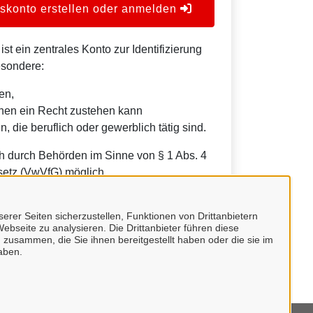
konto erstellen oder anmelden
t ein zentrales Konto zur Identifizierung
esondere:
en,
nen ein Recht zustehen kann
, die beruflich oder gewerblich tätig sind.
h durch Behörden im Sinne von § 1 Abs. 4
etz (VwVfG) möglich.
erer Seiten sicherzustellen, Funktionen von Drittanbietern
ebseite zu analysieren. Die Drittanbieter führen diese
 zusammen, die Sie ihnen bereitgestellt haben oder die sie im
aben.