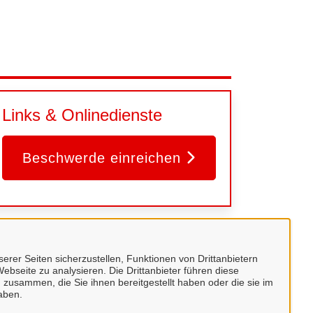
Links & Onlinedienste
Beschwerde einreichen
Kontakt
erer Seiten sicherzustellen, Funktionen von Drittanbietern
ebseite zu analysieren. Die Drittanbieter führen diese
Amt 101 - Personal- und
 zusammen, die Sie ihnen bereitgestellt haben oder die sie im
aben.
Organisationsamt