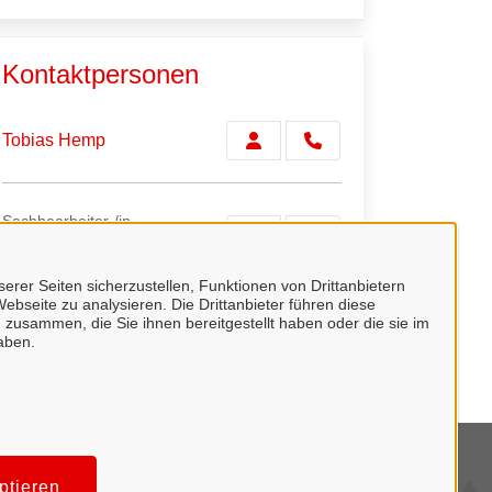
Kontaktpersonen
Tobias Hemp
Sachbearbeiter-/in
Marco Winkler
erer Seiten sicherzustellen, Funktionen von Drittanbietern
ebseite zu analysieren. Die Drittanbieter führen diese
Sachbearbeiter-/in
 zusammen, die Sie ihnen bereitgestellt haben oder die sie im
aben.
Probst
mpressum
ptieren