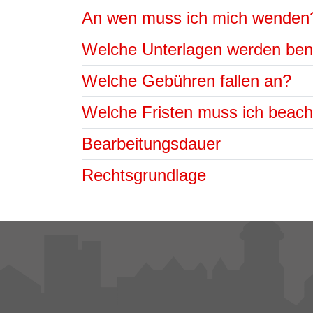
An wen muss ich mich wenden
Welche Unterlagen werden ben
Welche Gebühren fallen an?
Welche Fristen muss ich beac
Bearbeitungsdauer
Rechtsgrundlage