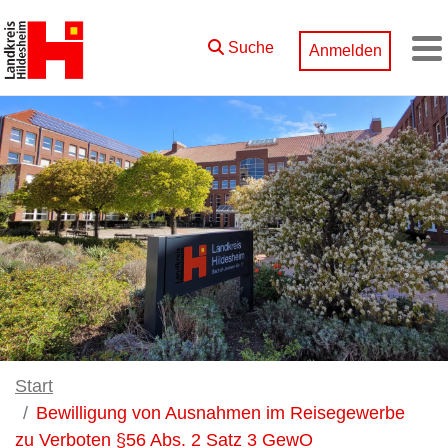
Zum Hauptinhalt springen
Suche
Anmelden
M
Start
Bewilligung von Ausnahmen im Reisegewerbe
zu Verboten §56 Abs. 2 Satz 3 GewO